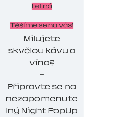
Letná
Těšíme se na vás!
Milujete
skvělou kávu a
víno?
-
Připravte se na
nezapomenute
lný Night PopUp