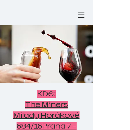
KDE:
The Miners
Milady Horákové
684/16Praha 7 -