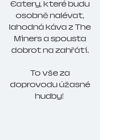
Eatery, které budu
osobně nalévat,
lahodná káva z The
Miners a spousta
dobrot na zahřátí.
To vše za
doprovodu úžasné
hudby!