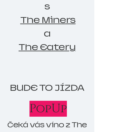
s
The Miners
a
The Eatery
BUDE TO JÍZDA
PopUp
Čeká vás víno z The